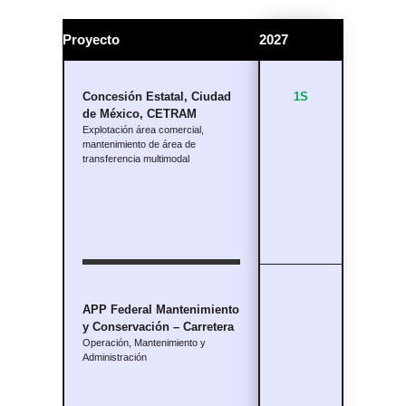
2025
Proyecto
2026
2026
2027
2028
2S
Concesión Estatal, Ciudad
1S
2S
1S
1S
de México, CETRAM
Explotación área comercial,
mantenimiento de área de
$1,500 – $1,700
transferencia multimodal
$3,635
APP Federal Mantenimiento
y Conservación – Carretera
Operación, Mantenimiento y
Administración